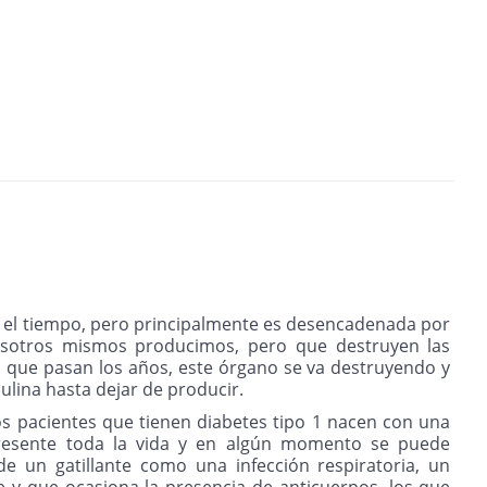
on el tiempo, pero principalmente es desencadenada por
osotros mismos producimos, pero que destruyen las
a que pasan los años, este órgano se va destruyendo y
lina hasta dejar de producir.
s pacientes que tienen diabetes tipo 1 nacen con una
 presente toda la vida y en algún momento se puede
e un gatillante como una infección respiratoria, un
e y que ocasiona la presencia de anticuerpos, los que