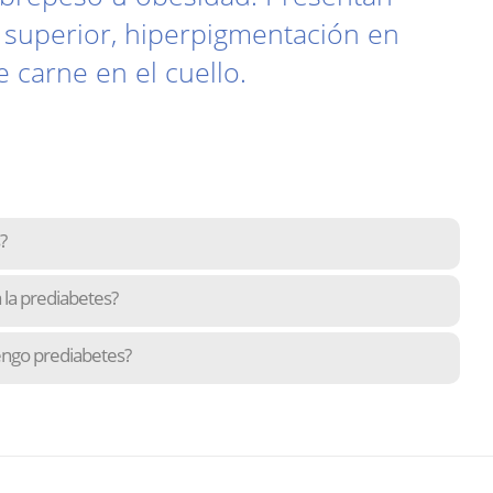
 superior, hiperpigmentación en
e carne en el cuello.
?
 la prediabetes?
engo prediabetes?