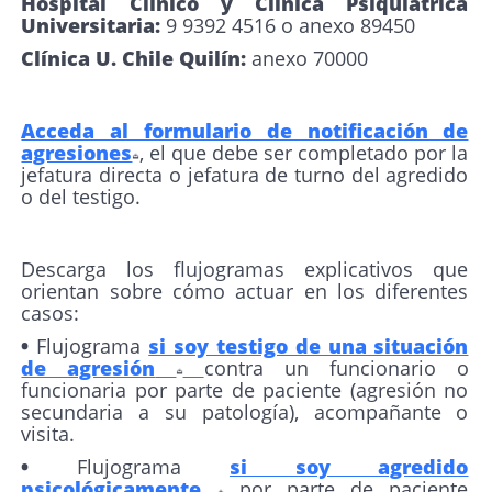
Hospital Clínico y Clínica Psiquiátrica
Universitaria:
9 9392 4516 o anexo 89450
Clínica U. Chile Quilín:
anexo 70000
Acceda al formulario de notificación de
agresiones
, el que debe ser completado por la
jefatura directa o jefatura de turno del agredido
o del testigo.
Descarga los flujogramas explicativos que
orientan sobre cómo actuar en los diferentes
casos:
•
Flujograma
si soy testigo de una situación
de agresión
contra un funcionario o
funcionaria por parte de paciente (agresión no
secundaria a su patología), acompañante o
visita.
•
Flujograma
si soy agredido
psicológicamente
por parte de paciente