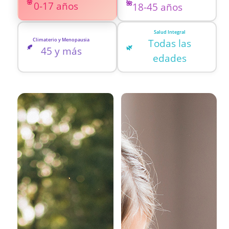
🌸
🌺
0-17 años
18-45 años
Salud Integral
Climaterio y Menopausia
Todas las
🍂
🌿
45 y más
edades