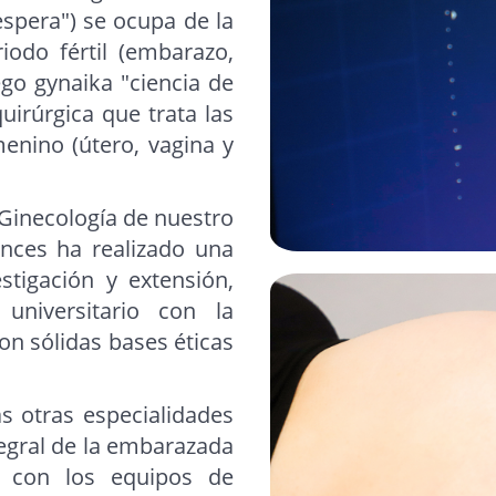
 espera") se ocupa de la
odo fértil (embarazo,
ego gynaika "ciencia de
uirúrgica que trata las
enino (útero, vagina y
 Ginecología de nuestro
nces ha realizado una
estigación y extensión,
niversitario con la
on sólidas bases éticas
as otras especialidades
tegral de la embarazada
ón con los equipos de