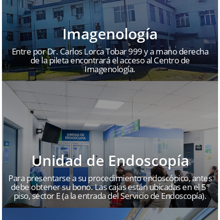
Imagenología
Entre por Dr. Carlos Lorca Tobar 999 y a mano derecha
de la pileta encontrará el acceso al Centro de
Imagenología.
Unidad de Endoscopía
Para presentarse a su procedimiento endoscópico, antes
debe obtener su bono. Las cajas están ubicadas en el 5°
piso, sector E (a la entrada del Servicio de Endoscopía).